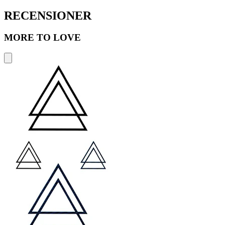
RECENSIONER
MORE TO LOVE
S
A
2