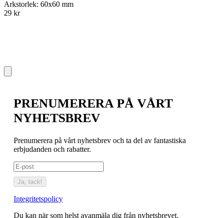
Arkstorlek: 60x60 mm
A
29 kr
2
PRENUMERERA PÅ VÅRT
NYHETSBREV
Prenumerera på vårt nyhetsbrev och ta del av fantastiska
erbjudanden och rabatter.
Ja, tack!
Integritetspolicy
Du kan när som helst avanmäla dig från nyhetsbrevet.