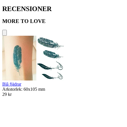
RECENSIONER
MORE TO LOVE
Blå fjädrar
Arkstorlek: 60x105 mm
29 kr
A
3